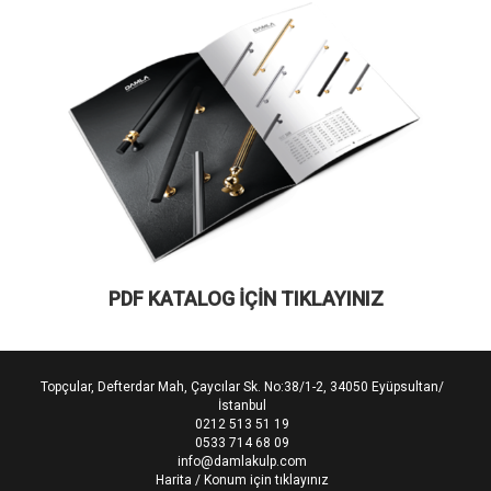
PDF KATALOG İÇİN TIKLAYINIZ
Topçular, Defterdar Mah, Çaycılar Sk. No:38/1-2, 34050 Eyüpsultan/
İstanbul
0212 513 51 19
0533 714 68 09
info@damlakulp.com
Harita / Konum için tıklayınız