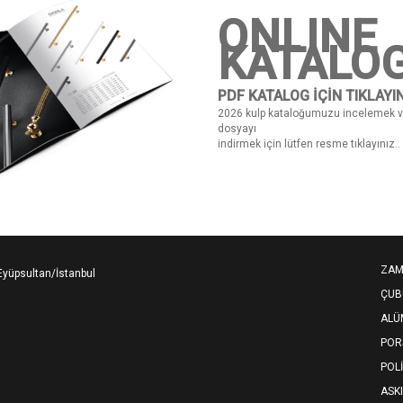
ONLINE
KATALO
PDF KATALOG İÇİN TIKLAYI
2026 kulp kataloğumuzu incelemek 
dosyayı
indirmek için lütfen resme tıklayınız..
ZAM
Eyüpsultan/İstanbul
ÇUB
ALÜ
POR
POL
ASK