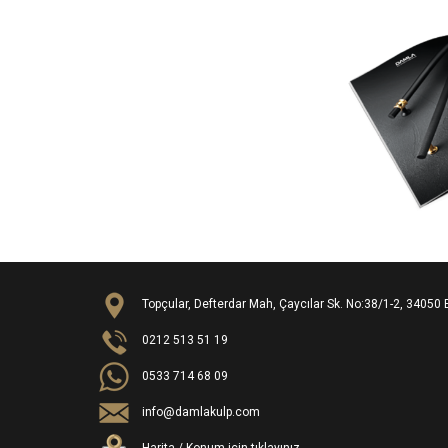
Topçular, Defterdar Mah, Çaycılar Sk. No:38/1-2, 34050 
0212 513 51 19
0533 714 68 09
info@damlakulp.com