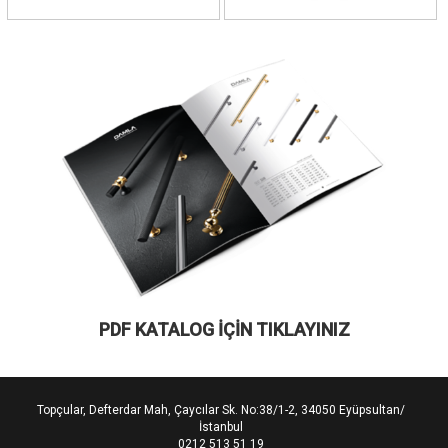
PDF KATALOG İÇİN TIKLAYINIZ
Topçular, Defterdar Mah, Çaycılar Sk. No:38/1-2, 34050 Eyüpsultan/
İstanbul
0212 513 51 19