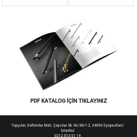
PDF KATALOG İÇİN TIKLAYINIZ
Topçular, Defterdar Mah, Çaycılar Sk. No:38/1-2, 34050 Eyüpsultan/
İstanbul
0212 513 51 19