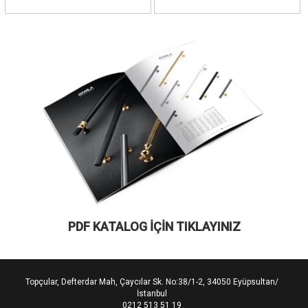
PDF KATALOG İÇİN TIKLAYINIZ
Topçular, Defterdar Mah, Çaycılar Sk. No:38/1-2, 34050 Eyüpsultan/
İstanbul
0212 513 51 19